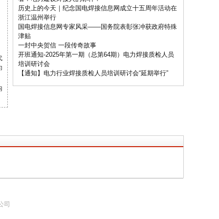
历史上的今天｜纪念国电焊接信息网成立十五周年活动在
浙江温州举行
国电焊接信息网专家风采——国务院表彰张冲获政府特殊
津贴
一封中央贺信 一段传奇故事
开班通知-2025年第一期（总第64期）电力焊接质检人员
代
培训研讨会
为
【通知】电力行业焊接质检人员培训研讨会“延期举行”
内
限公司