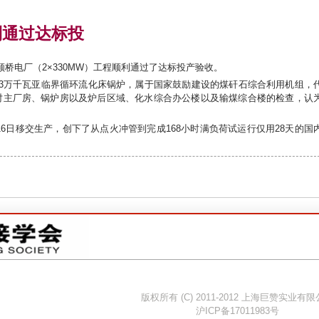
利通过达标投
桥电厂（2×330MW）工程顺利通过了达标投产验收。
3万千瓦亚临界循环流化床锅炉，属于国家鼓励建设的煤矸石综合利用机组，
对主厂房、锅炉房以及炉后区域、化水综合办公楼以及输煤综合楼的检查，认
16日移交生产，创下了从点火冲管到完成168小时满负荷试运行仅用28天的国
版权所有 (C) 2011-2012 上海巨赞实业有
沪ICP备17011983号